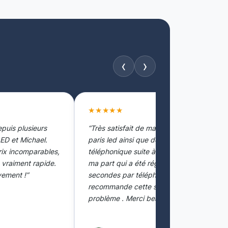
‹
›
★★★★★
epuis plusieurs
“Très satisfait de ma commande chez
ED et Michael.
paris led ainsi que de l'accueil
rix incomparables,
téléphonique suite à une erreur de
e vraiment rapide.
ma part qui a été réglée en quelques
ement !”
secondes par téléphone . Je
recommande cette société sans
problème . Merci beaucoup à vous”