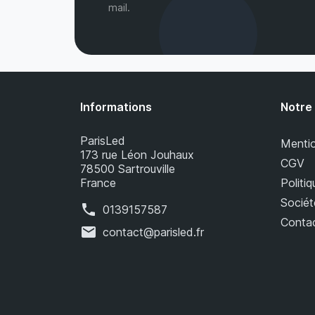
mail.
Informations
Notre
ParisLed
Mentio
173 rue Léon Jouhaux
CGV
78500 Sartrouville
France
Politiq
Sociét
phone
0139157587
Conta
mail
contact@parisled.fr