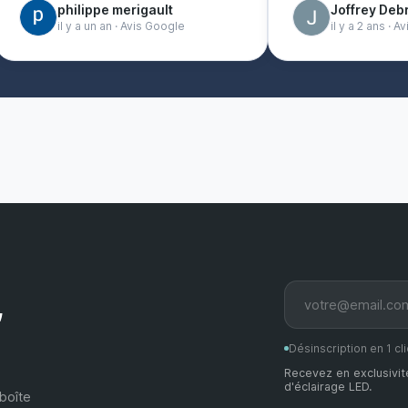
philippe merigault
Joffrey Deb
il y a un an · Avis Google
il y a 2 ans · 
,
Désinscription en 1 cli
Recevez en exclusivit
d'éclairage LED.
boîte