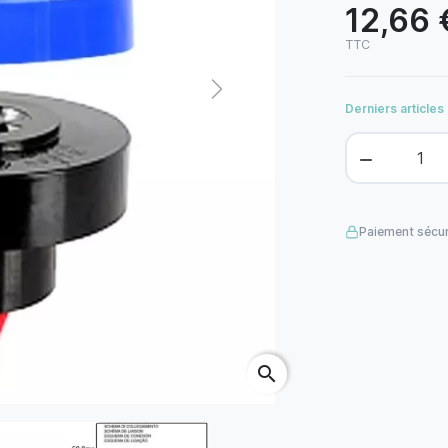
12,66 
TTC
Next
Derniers articles

Paiement sécur
search