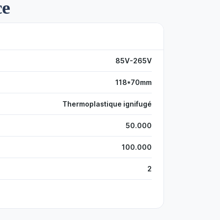
ce
85V-265V
118*70mm
Thermoplastique ignifugé
50.000
100.000
2