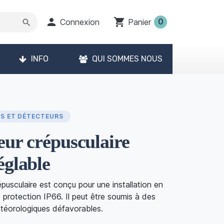

shopping_cart
0
Connexion
Panier
search
INFO
QUI SOMMES NOUS
S ET DÉTECTEURS
eur crépusculaire
églable
pusculaire est conçu pour une installation en
 protection IP66. Il peut être soumis à des
téorologiques défavorables.