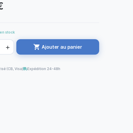
€
 en stock

Ajouter au panier

isé (CB, Visa)
Expédition 24-48h
se