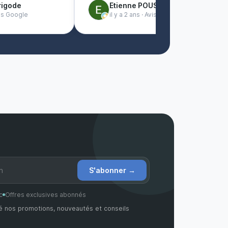
rigode
Etienne POUSSET
Avis Google
il y a 2 ans · Avis Google
S'abonner
→
c
Offres exclusives abonnés
é nos promotions, nouveautés et conseils