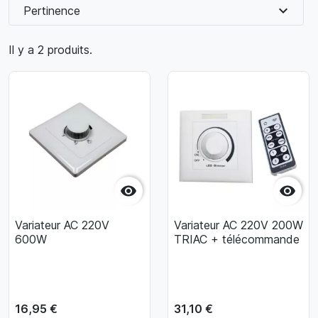
expand_more
Pertinence
Il y a 2 produits.


Variateur AC 220V
Variateur AC 220V 200W
600W
TRIAC + télécommande
16,95 €
31,10 €