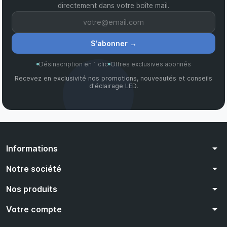
directement dans votre boîte mail.
S'abonner
→
Désinscription en 1 clic
Offres exclusives abonnés
Recevez en exclusivité nos promotions, nouveautés et conseils
d'éclairage LED.
arrow_drop_down
Informations
arrow_drop_down
Notre société
arrow_drop_down
Nos produits
arrow_drop_down
Votre compte