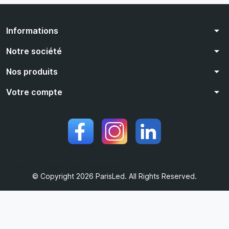
arrow_drop_down
Informations
arrow_drop_down
Notre société
arrow_drop_down
Nos produits
arrow_drop_down
Votre compte
Créer un compte professionnel
© Copyright 2026 ParisLed. All Rights Reserved.