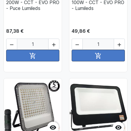
200W - CCT - EVO PRO
100W - CCT - EVO PRO
- Puce Lumileds
- Lumileds
87,38 €
49,86 €




Ajouter au panier
Ajouter au pan



