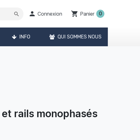

shopping_cart
0
Connexion
Panier
search
INFO
QUI SOMMES NOUS
 et rails monophasés