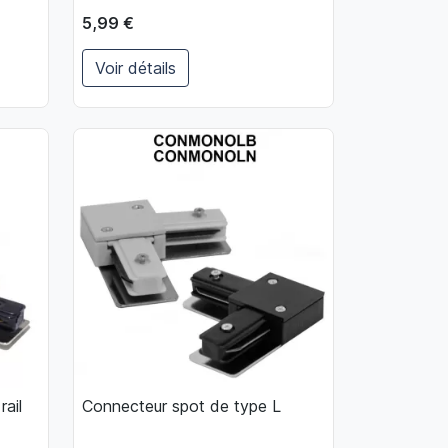
5,99 €
Voir détails
ter au panier
ail
Connecteur spot de type L

Aperçu rapide