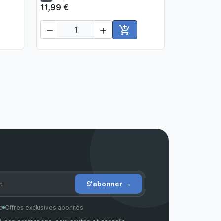
11,99 €



ter au panier
Ajouter au panier
S'abonner
→
c
Offres exclusives abonnés