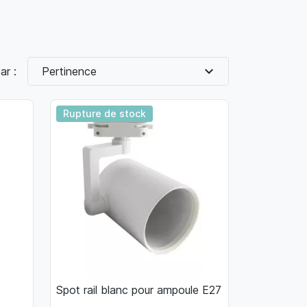
expand_more
ar :
Pertinence
Rupture de stock
0
Spot rail blanc pour ampoule E27

Aperçu rapide