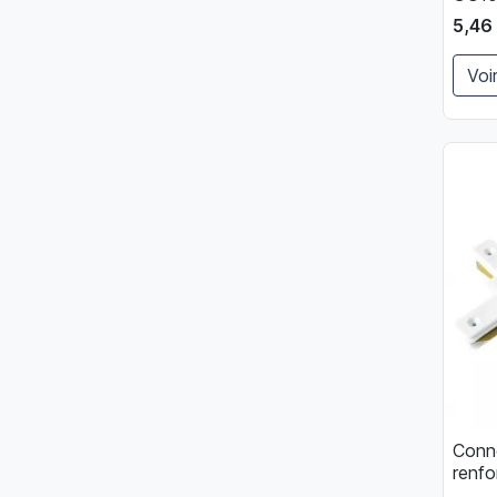
5,46
Voir
Conne
renfo