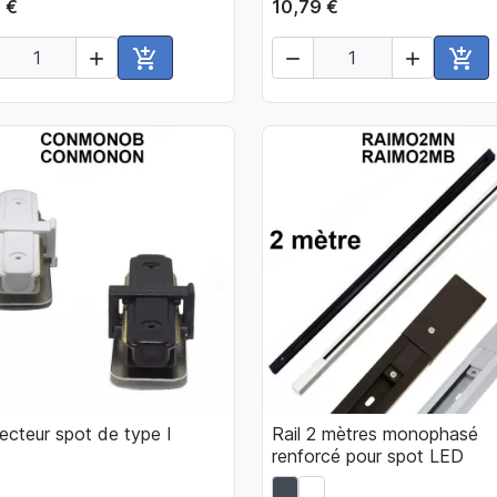
 €
10,79 €





Ajouter au panier
Ajou
cteur spot de type I
Rail 2 mètres monophasé

Aperçu rapide

Aperçu rapide
renforcé pour spot LED