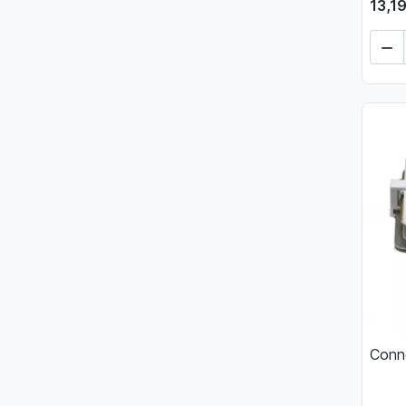
13,19

Conne