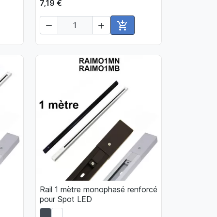
7,19 €



ter au panier
Ajouter au panier
Rail 1 mètre monophasé renforcé

Aperçu rapide
pour Spot LED