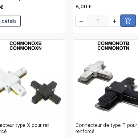
8,00 €
 €

 détails


Ajou
cteur type X pour rail
Connecteur de type T pour r

Aperçu rapide

Aperçu rapide
rcé
renforcé