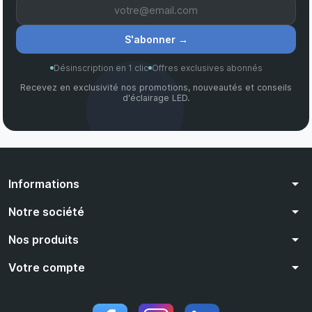
S'abonner
→
Désinscription en 1 clic
Offres exclusives abonnés
Recevez en exclusivité nos promotions, nouveautés et conseils
d'éclairage LED.
arrow_drop_down
Informations
arrow_drop_down
Notre société
arrow_drop_down
Nos produits
arrow_drop_down
Votre compte