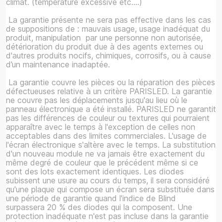
climat. (température excessive etc....)
La garantie présente ne sera pas effective dans les cas
de suppositions de : mauvais usage, usage inadéquat du
produit, manipulation par une personne non autorisée,
détérioration du produit due à des agents externes ou
d'autres produits nocifs, chimiques, corrosifs, ou à cause
d’un maintenance inadaptée.
La garantie couvre les pièces ou la réparation des pièces
défectueuses relative à un critère PARISLED. La garantie
ne couvre pas les déplacements jusqu'au lieu où le
panneau électronique a été installé. PARISLED ne garantit
pas les différences de couleur ou textures qui pourraient
apparaître avec le temps à l'exception de celles non
acceptables dans des limites commerciales. L'usage de
l'écran électronique s'altère avec le temps. La substitution
d'un nouveau module ne va jamais être exactement du
même degré de couleur que le précédent même si ce
sont des lots exactement identiques. Les diodes
subissent une usure au cours du temps, il sera considéré
qu'une plaque qui compose un écran sera substituée dans
une période de garantie quand l'indice de Blind
surpassera 20 % des diodes qui la composent. Une
protection inadéquate n'est pas incluse dans la garantie