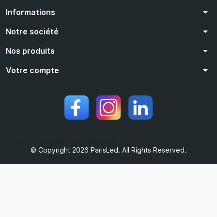
arrow_drop_down
Informations
arrow_drop_down
Notre société
arrow_drop_down
Nos produits
arrow_drop_down
Votre compte
Créer un compte professionnel
© Copyright 2026 ParisLed. All Rights Reserved.