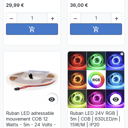
29,99 €
36,00 €




Ajouter au panier
Ajouter au pan




Ruban LED adressable
Ruban LED 24V RGB |
mouvement COB 12
5m | COB | 630LED/m |
Watts - 5m - 24 Volts -
15W/M | IP20