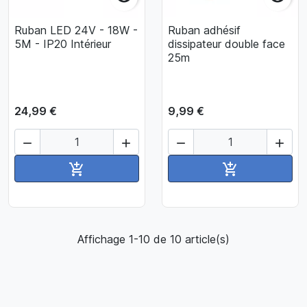
Ruban LED 24V - 18W -
Ruban adhésif
5M - IP20 Intérieur
dissipateur double face
25m
24,99 €
9,99 €




Ajouter au panier
Ajouter au pan


Affichage 1-10 de 10 article(s)