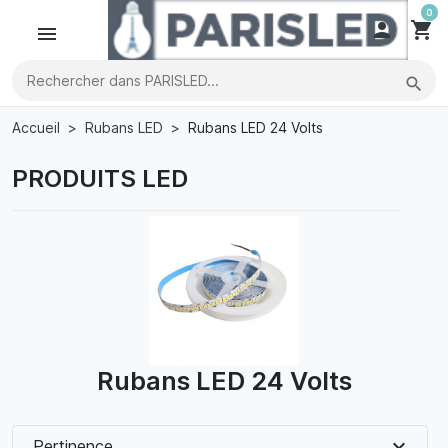
0

shopping_cart
search
Accueil
Rubans LED
Rubans LED 24 Volts
PRODUITS LED
Rubans LED 24 Volts
expand_more
Pertinence