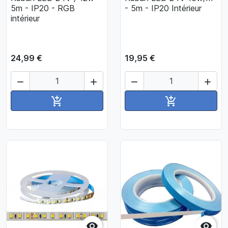
5m - IP20 - RGB
- 5m - IP20 Intérieur
intérieur
24,99 €
19,95 €




Ajouter au panier
Ajouter au pan



