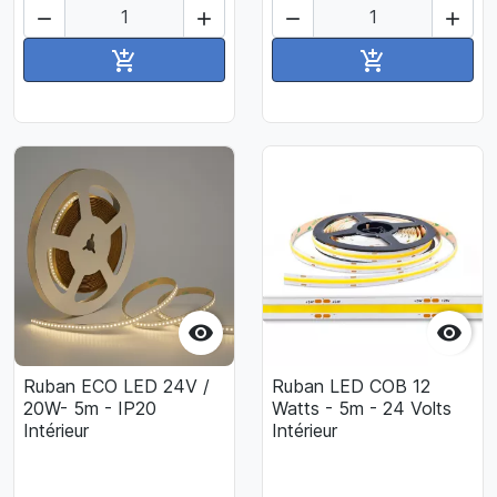




Ajouter au panier
Ajouter au pan




Ruban ECO LED 24V /
Ruban LED COB 12
20W- 5m - IP20
Watts - 5m - 24 Volts
Intérieur
Intérieur