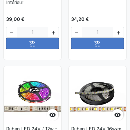
Intérieur
39,00 €
34,20 €




Ajouter au panier
Ajouter au pan




Ruban LED 24V / 12w -
Ruban LED 24V 16w/m