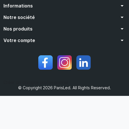
arrow_drop_down
Informations
arrow_drop_down
Notre société
arrow_drop_down
Nos produits
arrow_drop_down
Votre compte
Créer un compte professionnel
© Copyright 2026 ParisLed. All Rights Reserved.