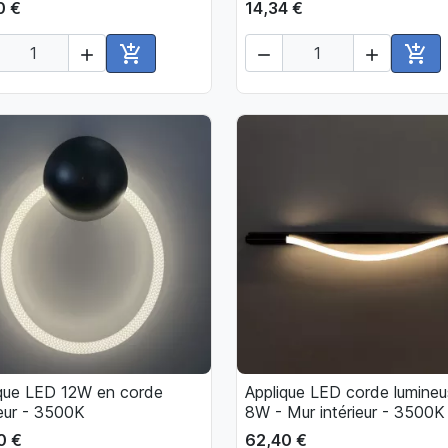
0 €
14,34 €





Ajouter au panier
Ajou
ique LED 12W en corde
Applique LED corde lumine

Aperçu rapide

Aperçu rapide
ieur - 3500K
8W - Mur intérieur - 3500K
0 €
62,40 €