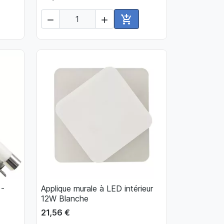



ter au panier
Ajouter au panier
 -
Applique murale à LED intérieur

Aperçu rapide
12W Blanche
21,56 €