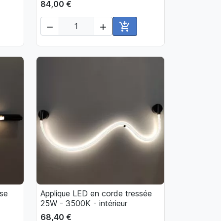
84,00 €



ter au panier
Ajouter au panier
use
Applique LED en corde tressée

Aperçu rapide
25W - 3500K - intérieur
68,40 €