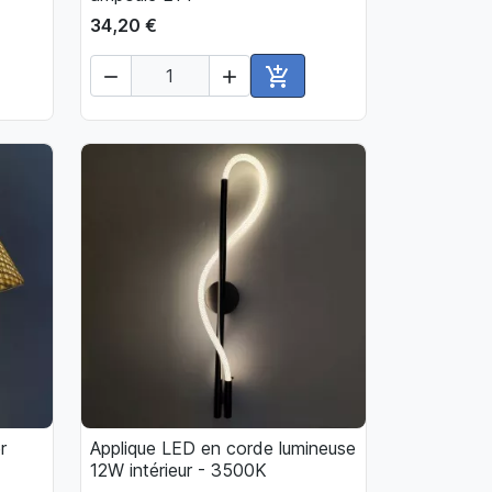
34,20 €



ter au panier
Ajouter au panier
r
Applique LED en corde lumineuse

Aperçu rapide
12W intérieur - 3500K