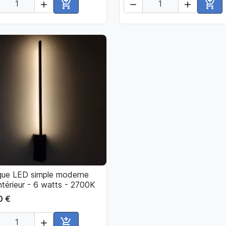





Ajouter au panier
Ajou
que LED simple moderne

Aperçu rapide
intérieur - 6 watts - 2700K
0 €

