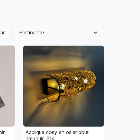
expand_more
ar :
Pertinence
oir
Applique cosy en osier pour

Aperçu rapide
ampoule E14