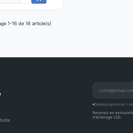
Ajouter au panier
age 1-16 de 16 article(s)
,
Désinscription en 1 cli
Recevez en exclusivit
d'éclairage LED.
boîte