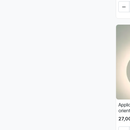

Appli
orien
27,0