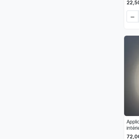
22,5

Appl
intér
72,0