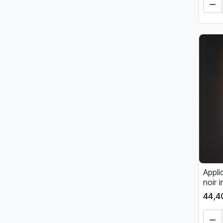

Appli
noir 
44,4
