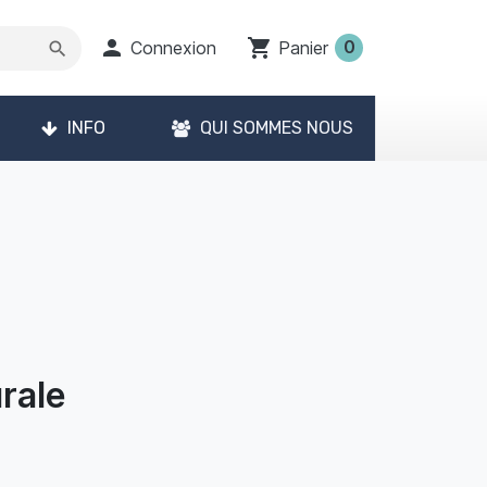

shopping_cart
0
Connexion
Panier
search
INFO
QUI SOMMES NOUS
rale