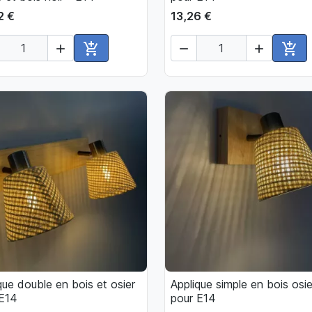
2 €
13,26 €





Ajouter au panier
Ajou
que double en bois et osier
Applique simple en bois osie

Aperçu rapide

Aperçu rapide
 E14
pour E14