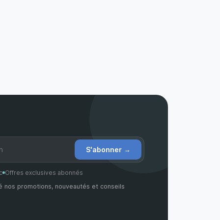
S'abonner
→
c
Offres exclusives abonnés
é nos promotions, nouveautés et conseils