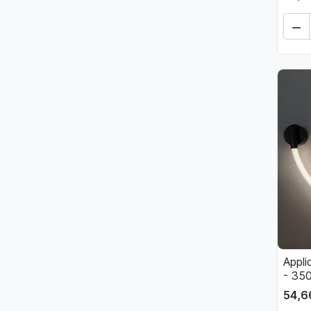

Appli
- 35
54,6