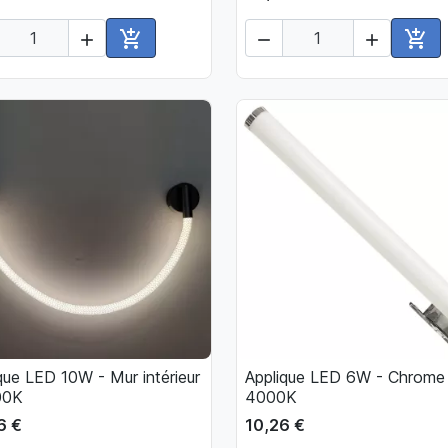





Ajouter au panier
Ajou
que LED 10W - Mur intérieur
Applique LED 6W - Chrome

Aperçu rapide

Aperçu rapide
00K
4000K
6 €
10,26 €