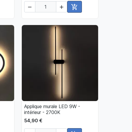



ter au panier
Ajouter au panier
Applique murale LED 9W -

Aperçu rapide
intérieur - 2700K
54,90 €