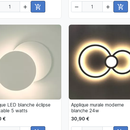





Ajouter au panier
Ajou
que LED blanche éclipse
Applique murale moderne

Aperçu rapide

Aperçu rapide
table 5 watts
blanche 24w
0 €
30,90 €