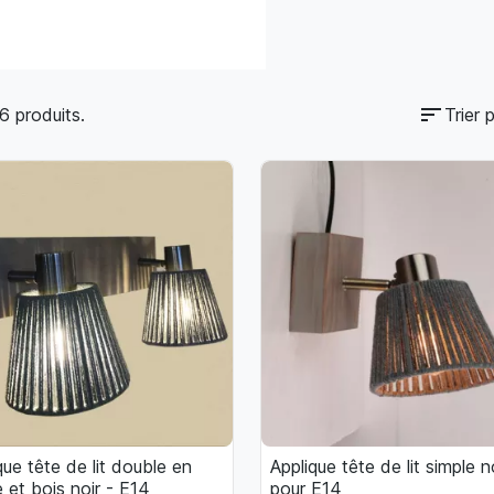
sort
16 produits.
Trier p
que tête de lit double en
Applique tête de lit simple n

Aperçu rapide

Aperçu rapide
 et bois noir - E14
pour E14