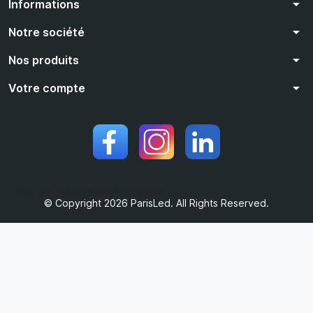
arrow_drop_down
Informations
arrow_drop_down
Notre société
arrow_drop_down
Nos produits
arrow_drop_down
Votre compte
Créer un compte professionnel
© Copyright 2026 ParisLed. All Rights Reserved.