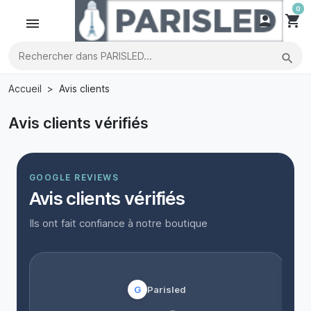
0

shopping_cart
search
Accueil
Avis clients
Avis clients vérifiés
GOOGLE REVIEWS
Avis clients vérifiés
Ils ont fait confiance à notre boutique
G
Parisled
“