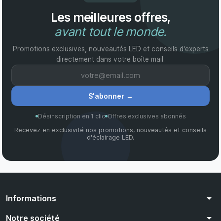
Les meilleures offres,
avant tout le monde.
Promotions exclusives, nouveautés LED et conseils d'experts
directement dans votre boîte mail.
S'abonner
→
Désinscription en 1 clic
Offres exclusives abonnés
Recevez en exclusivité nos promotions, nouveautés et conseils
d'éclairage LED.
arrow_drop_down
Informations
arrow_drop_down
Notre société