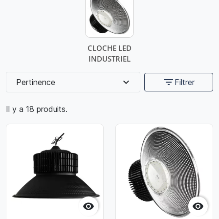
CLOCHE LED
INDUSTRIEL
expand_more
filter_list
Pertinence
Filtrer
Il y a 18 produits.

