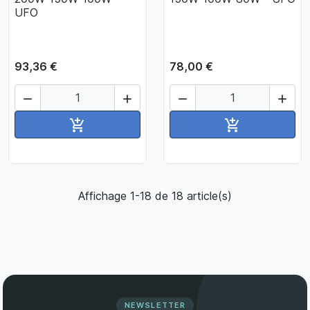
UFO
93,36 €
78,00 €




Ajouter au panier
Ajouter au pan


Affichage 1-18 de 18 article(s)
NEWSLETTER