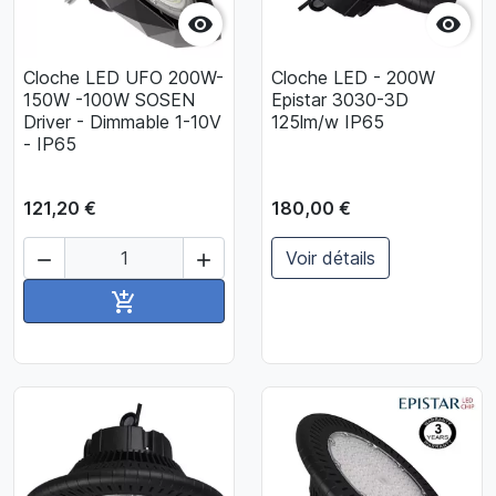


Cloche LED UFO 200W-
Cloche LED - 200W
150W -100W SOSEN
Epistar 3030-3D
Driver - Dimmable 1-10V
125lm/w IP65
- IP65
121,20 €
180,00 €
Voir détails


Ajouter au panier
