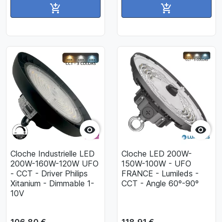
Ajouter au panier
Ajouter au pan




Cloche Industrielle LED
Cloche LED 200W-
200W-160W-120W UFO
150W-100W - UFO
- CCT - Driver Philips
FRANCE - Lumileds -
Xitanium - Dimmable 1-
CCT - Angle 60º-90º
10V