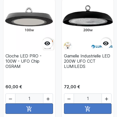


Cloche LED PRO -
Gamelle Industrielle LED
100W - UFO Chip
200W UFO CCT
OSRAM
LUMILEDS
60,00 €
72,00 €




Ajouter au panier
Ajouter au pan

