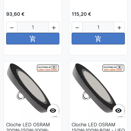
93,60 €
115,20 €




Ajouter au panier
Ajouter au pan




Cloche LED OSRAM
Cloche LED OSRAM
200W-150W-100W-
150W-100W-80W - UFO