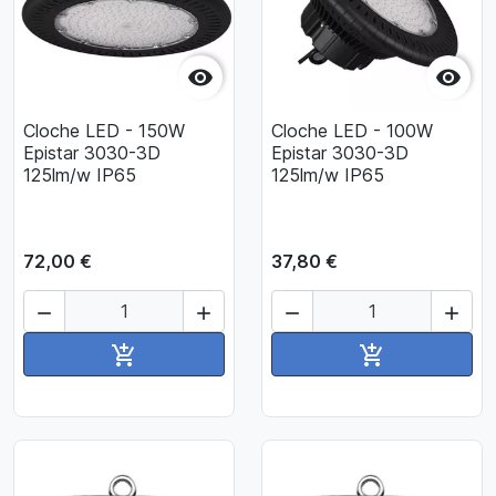


Cloche LED - 150W
Cloche LED - 100W
Epistar 3030-3D
Epistar 3030-3D
125lm/w IP65
125lm/w IP65
72,00 €
37,80 €




Ajouter au panier
Ajouter au pan

