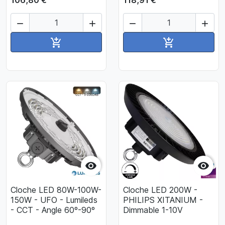
106,80 €
118,91 €




Ajouter au panier
Ajouter au pan




Cloche LED 80W-100W-
Cloche LED 200W -
150W - UFO - Lumileds
PHILIPS XITANIUM -
- CCT - Angle 60º-90º
Dimmable 1-10V