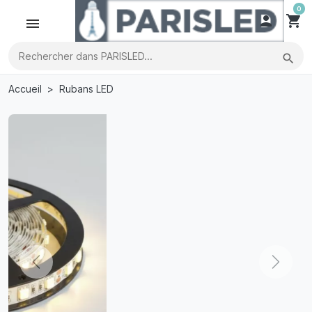
0

shopping_cart
search
Accueil
Rubans LED
Previous
Next