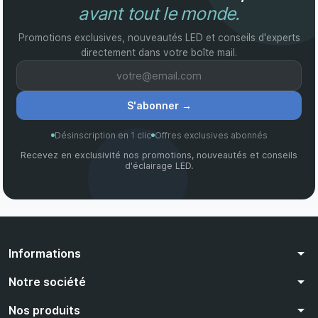
avant tout le monde.
Promotions exclusives, nouveautés LED et conseils d'experts
directement dans votre boîte mail.
S'abonner
→
Désinscription en 1 clic
Offres exclusives abonnés
Recevez en exclusivité nos promotions, nouveautés et conseils
d'éclairage LED.
arrow_drop_down
Informations
arrow_drop_down
Notre société
arrow_drop_down
Nos produits