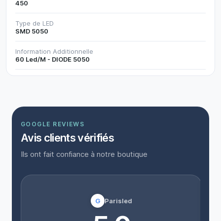
450
Type de LED
SMD 5050
Information Additionnelle
60 Led/M - DIODE 5050
GOOGLE REVIEWS
Avis clients vérifiés
Ils ont fait confiance à notre boutique
G
Parisled
“
l