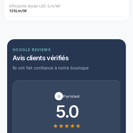
Efficacité diode LED (Lm/W)
125Lm/W
GOOGLE REVIEWS
Avis clients vérifiés
Ils ont fait confiance à notre boutique
G
Parisled
“
5.0
l
★★★★★