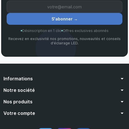
S'abonner
→
Désinscription en 1 clic
Offres exclusives abonnés
Recevez en exclusivité nos promotions, nouveautés et conseils
d'éclairage LED.
arrow_drop_down
Informations
arrow_drop_down
Notre société
arrow_drop_down
Nos produits
arrow_drop_down
Votre compte