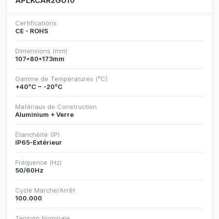
APLKCAR2GU10
Certifications
CE - ROHS
Dimensions (mm)
107*80*173mm
Gamme de Températures (ºC)
+40ºC ~ -20ºC
Matériaux de Construction
Aluminium + Verre
Étanchéité (IP)
IP65-Extérieur
Fréquence (Hz)
50/60Hz
Cycle Marche/Arrêt
100.000
Tension Nominale