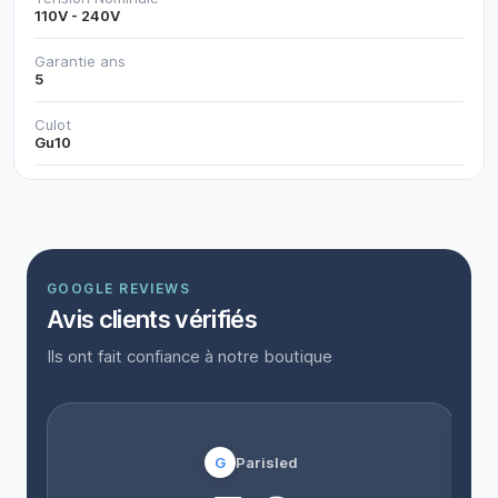
110V - 240V
Garantie ans
5
Culot
Gu10
GOOGLE REVIEWS
Avis clients vérifiés
Ils ont fait confiance à notre boutique
G
Parisled
“