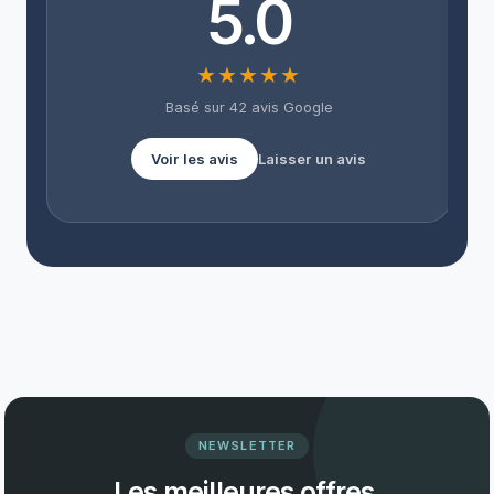
5.0
l
★★★★★
Basé sur 42 avis Google
Voir les avis
Laisser un avis
NEWSLETTER
Les meilleures offres,