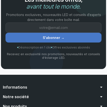
avant tout le monde.
Promotions exclusives, nouveautés LED et conseils d'experts
directement dans votre boîte mail.
S'abonner
→
Désinscription en 1 clic
Offres exclusives abonnés
Recevez en exclusivité nos promotions, nouveautés et conseils
d'éclairage LED.
arrow_drop_down
Informations
arrow_drop_down
Notre société
arrow_drop_down
Nos produits