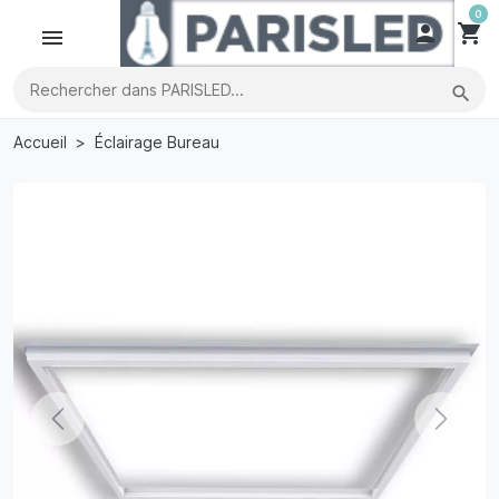
0

shopping_cart
search
Accueil
Éclairage Bureau
Previous
Next