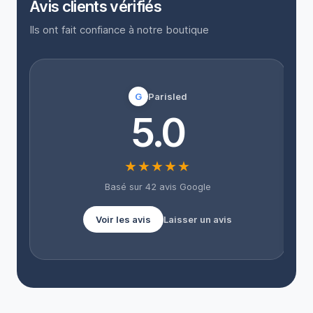
Avis clients vérifiés
Ils ont fait confiance à notre boutique
G
Parisled
“
5.0
l
★★★★★
Basé sur 42 avis Google
Voir les avis
Laisser un avis