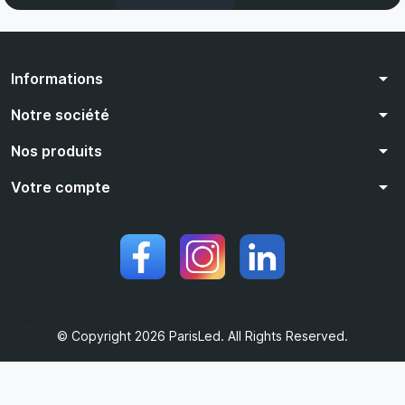
arrow_drop_down
Informations
arrow_drop_down
Notre société
arrow_drop_down
Nos produits
arrow_drop_down
Votre compte
Créer un compte professionnel
© Copyright 2026 ParisLed. All Rights Reserved.