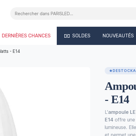
DERNIÈRES CHANCES
SOLDES
NOUVEAUTÉS
atts - E14
DESTOCKA
Ampou
- E14
L'
ampoule LED
E14
offre une
lumineuse. El
et permet une