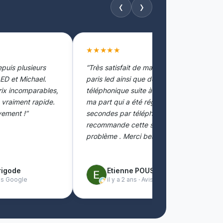
‹
›
★★★★★
epuis plusieurs
“Très satisfait de ma commande chez
ED et Michael.
paris led ainsi que de l'accueil
rix incomparables,
téléphonique suite à une erreur de
e vraiment rapide.
ma part qui a été réglée en quelques
ement !”
secondes par téléphone . Je
recommande cette société sans
problème . Merci beaucoup à vous”
rigode
Etienne POUSSET
Avis Google
il y a 2 ans · Avis Google