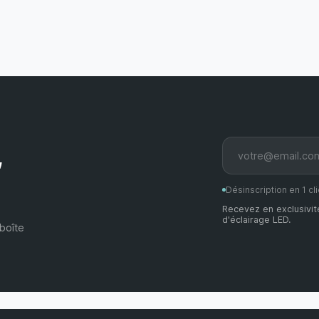
,
Désinscription en 1 cli
Recevez en exclusivit
d'éclairage LED.
boîte