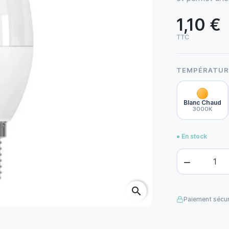
1,10 €
TTC
TEMPÉRATURE
Blanc Chaud
3000K
● En stock

search
Paiement sécur