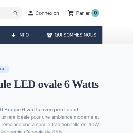

shopping_cart
0
Connexion
Panier
search
INFO
QUI SOMMES NOUS
GE
le LED ovale 6 Watts
 Bougie 6 watts avec petit culot
 lumière idéale pour une ambiance moderne et
le remplace une ampoule traditionnelle de 40W
 économie d'énergie de 85%.