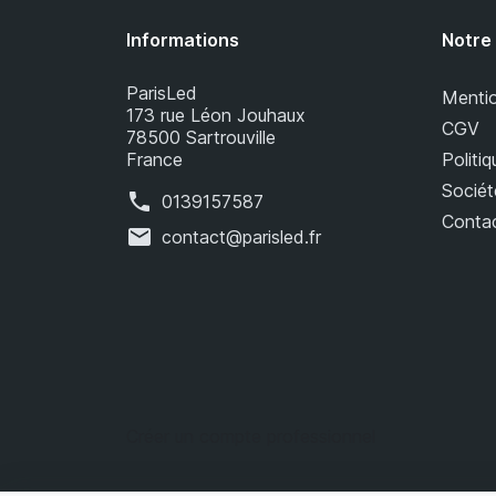
Informations
Notre
ParisLed
Mentio
173 rue Léon Jouhaux
CGV
78500 Sartrouville
France
Politiq
Sociét
phone
0139157587
Conta
mail
contact@parisled.fr
Créer un compte professionnel