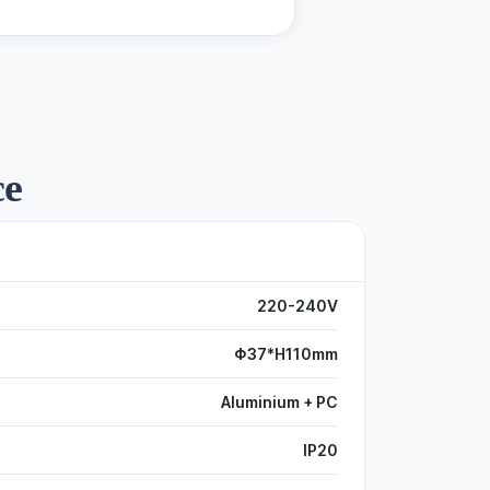
ce
220-240V
Φ37*H110mm
Aluminium + PC
IP20