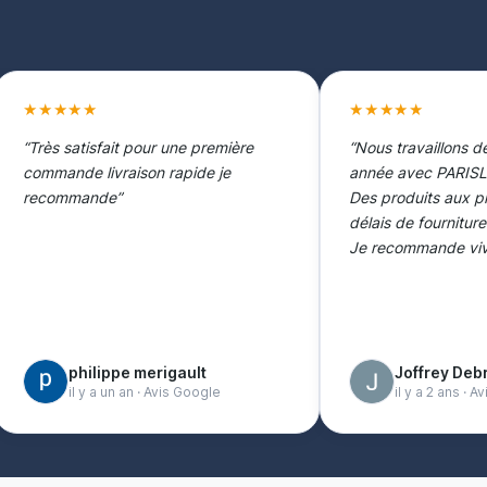
★★★★★
★★★★★
“Très satisfait pour une première
“Nous travaillons d
commande livraison rapide je
année avec PARISL
recommande”
Des produits aux p
délais de fournitur
Je recommande viv
philippe merigault
Joffrey Deb
il y a un an · Avis Google
il y a 2 ans · 