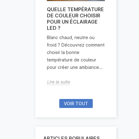
QUELLE TEMPÉRATURE
ÉCLAIRAGE
DE COULEUR CHOISIR
COMBIEN
POUR UN ÉCLAIRAGE
CONSOMM
LED ?
?
Blanc chaud, neutre ou
Les ampoul
froid ? Découvrez comment
réputées po
choisir la bonne
économique
température de couleur
combien co
pour créer une ambiance...
réellement ?
Lire la suite
Lire la suite
VOIR TOUT
ARTICLES POPULAIRES