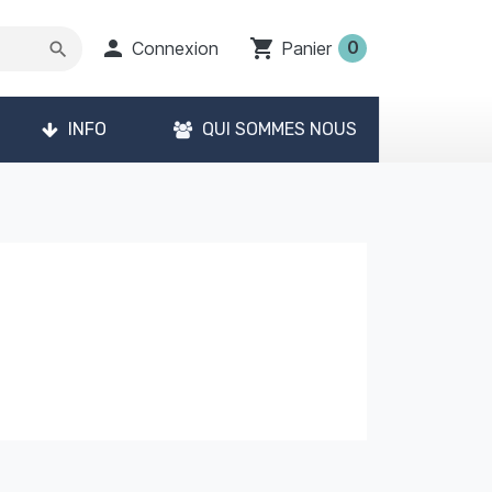

shopping_cart
0
Connexion
Panier
search
INFO
QUI SOMMES NOUS