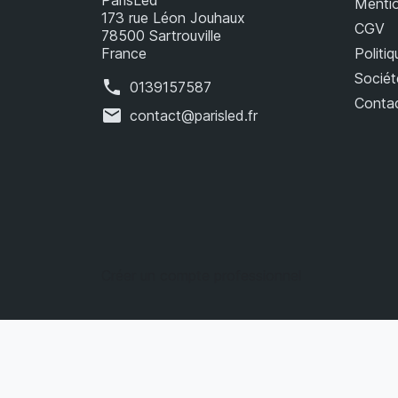
Mentio
173 rue Léon Jouhaux
CGV
78500 Sartrouville
France
Politiq
Sociét
phone
0139157587
Conta
mail
contact@parisled.fr
Créer un compte professionnel