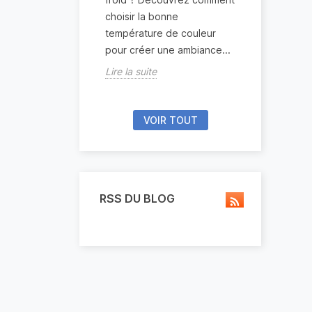
choisir la bonne
économique
température de couleur
combien co
pour créer une ambiance...
réellement ?
Lire la suite
Lire la suite
VOIR TOUT
RSS DU BLOG