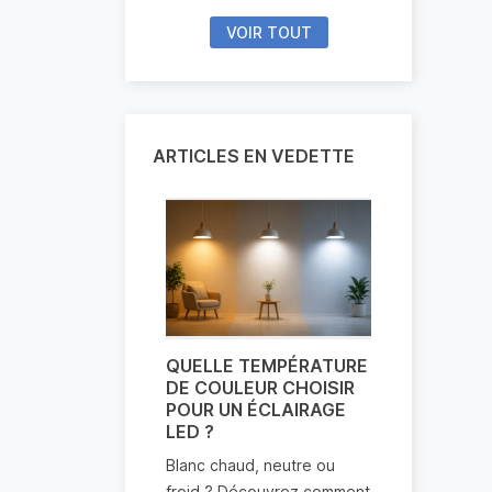
VOIR TOUT
ARTICLES EN VEDETTE
QUELLE TEMPÉRATURE
ÉCLAIRAGE
DE COULEUR CHOISIR
COMBIEN
POUR UN ÉCLAIRAGE
CONSOMM
LED ?
?
Blanc chaud, neutre ou
Les ampoul
froid ? Découvrez comment
réputées po