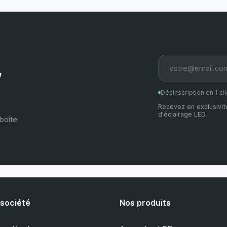
,
Désinscription en 1 cli
Recevez en exclusivit
d'éclairage LED.
boîte
 société
Nos produits