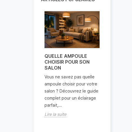
QUELLE AMPOULE
QUELLE 
CHOISIR POUR SON
DE COULE
SALON
POUR UN 
LED ?
Vous ne savez pas quelle
Blanc chaud
ampoule choisir pour votre
froid ? Dé
salon ? Découvrez le guide
choisir la b
complet pour un éclairage
température
parfait,...
pour créer 
Lire la suite
Lire la suite